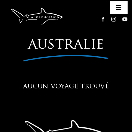
Passer
au
Togg
contenu
Navi
a propos
australie
voyages
l’association
aucun voyage trouvé
contact